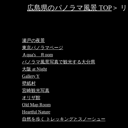
広島県のパノラマ風景 TOP
＞ 
瀬戸の夜景
東京パノラマページ
Ａqua's Ｒoom
パノラマ風景写真で観光する大分県
大阪 at Night
Gallery Y
壁紙村
宮崎観光写真
オリザ館
Old Map Room
Heartful Nature
自然を歩く トレッキングとスノーシュー