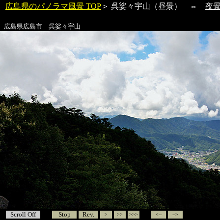
広島県のパノラマ風景 TOP
＞
呉娑々宇山
（昼景） ⇔
夜
広島県広島市
呉娑々宇山
Scroll Off
Stop
Rev.
>
>>
>>>
<--
-->