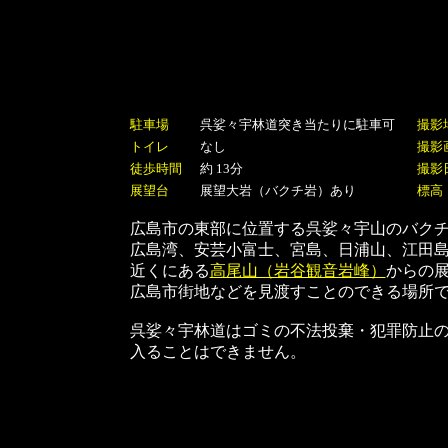
駐車場
呉娑々宇林道突き当たりに駐車可
撮影
トイレ
なし
撮影
徒歩時間
約 13分
撮影
展望台
展望大岩（バクチ岩）あり
標高
広島市の東部に位置する呉娑々宇山のバク
広島湾、安芸小富士、宮島、日浦山、江田
近くにある
高尾山（岩谷観音岩峰）
からの
広島市街地などを見渡すことのできる場所
呉娑々宇林道はゴミの不法投棄・犯罪防止のため
入ることはできません。