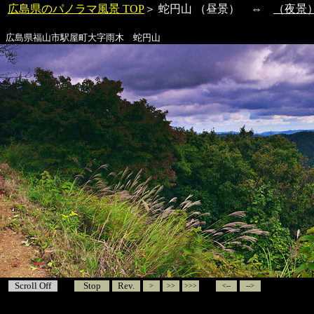
広島県のパノラマ風景 TOP
＞
蛇円山
（昼景） ⇔
（夜景
広島県福山市駅屋町大字雨木
蛇円山
Scroll Off
Stop
Rev.
>
>>
>>>
<--
-->