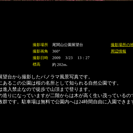
撮影場所
尾関山公園展望台
撮影場所の
撮影画角
360°
周辺情報
撮影日時
2009 3/23 13：27
.
標高
約 202m
展望台から撮影したパノラマ風景写真です。
にあるこの公園は桜の名所として知られる自然公園です。
は進入禁止なので徒歩で山頂まで登ります。
の造りになっていますが二階からは木が高く生い茂っているの
抜群です。駐車場は無料で公園内へは24時間自由に入園できま