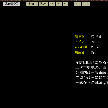
Scroll Off
Stop
Rev.
>
>>
>>>
<--
-->
駐車場
約 38台
トイレ
あり
徒歩時間
約 8分
展望台
あり
尾関山
山頂にある
三次市街地の北西
公園内は一般車輌
展望台は三階建て
三階からの眺望は