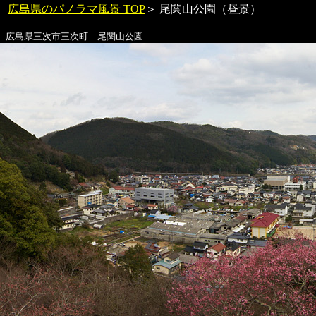
広島県のパノラマ風景 TOP
＞
尾関山公園
（昼景）
広島県三次市三次町
尾関山公園