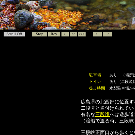
Scroll Off
Stop
Rev.
>
>>
>>>
<--
-->
駐車場
あり （場所
トイレ
あり（二段滝
徒歩時間
水梨駐車場から
広島県の北西部に位置す
二段滝と名付けられてい
有名な
三段滝
へは遊歩道
（渡船で渡る時、三段峡
三段峡正面口から歩くと