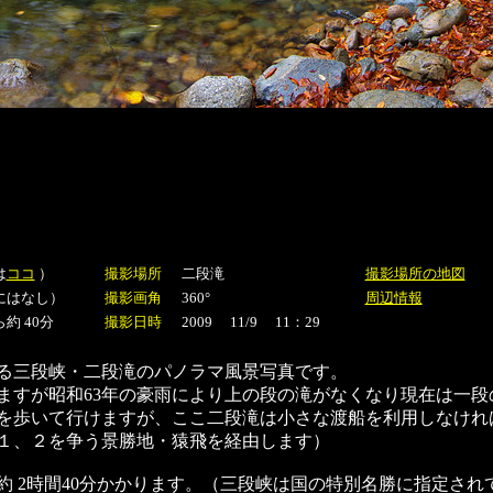
は
ココ
）
撮影場所
二段滝
撮影場所の地図
にはなし）
撮影画角
360°
周辺情報
約 40分
撮影日時
2009 11/9 11：29
る三段峡・二段滝のパノラマ風景写真です。
ますが昭和63年の豪雨により上の段の滝がなくなり現在は一段
を歩いて行けますが、ここ二段滝は小さな渡船を利用しなけれ
１、２を争う景勝地・猿飛を経由します）
約 2時間40分かかります。（三段峡は国の特別名勝に指定され