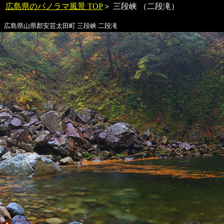
広島県のパノラマ風景 TOP
＞
三段峡 （二段滝）
広島県山県郡安芸太田町
三段峡 二段滝