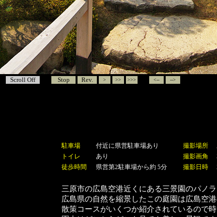
Scroll Off
Stop
Rev.
>
>>
>>>
<--
-->
駐車場
付近に県営駐車場あり
撮影場所
トイレ
あり
撮影画角
徒歩時間
県営第2駐車場から約 5分
撮影日時
三原市の広島空港近くにある三景園のパノラ
広島県の自然を縮景したこの庭園は広島空港の
散策コースがいくつか紹介されているので時