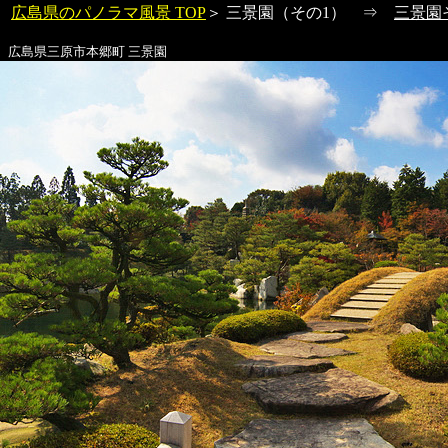
広島県のパノラマ風景 TOP
＞
三景園
（その1） ⇒
三景園
広島県三原市本郷町
三景園