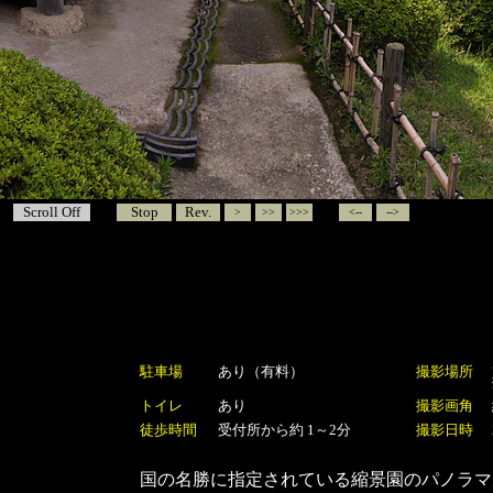
Scroll Off
Stop
Rev.
>
>>
>>>
<--
-->
駐車場
あり（有料）
撮影場所
トイレ
あり
撮影画角
徒歩時間
受付所から約 1～2分
撮影日時
国の名勝に指定されている縮景園のパノラマ