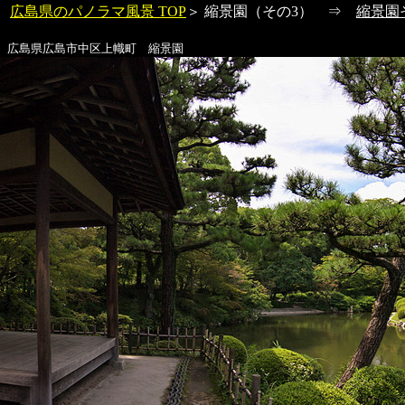
広島県のパノラマ風景 TOP
＞
縮景園
（その3） ⇒
縮景園
広島県広島市中区上幟町
縮景園