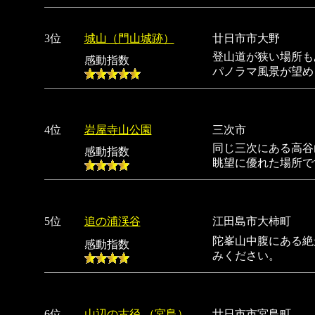
3位
城山（門山城跡）
廿日市市大野
登山道が狭い場所も
感動指数
パノラマ風景が望め
4位
岩屋寺山公園
三次市
同じ三次にある高谷
感動指数
眺望に優れた場所で
5位
追の浦渓谷
江田島市大柿町
陀峯山中腹にある絶
感動指数
みください。
6位
山辺の古径 （宮島）
廿日市市宮島町