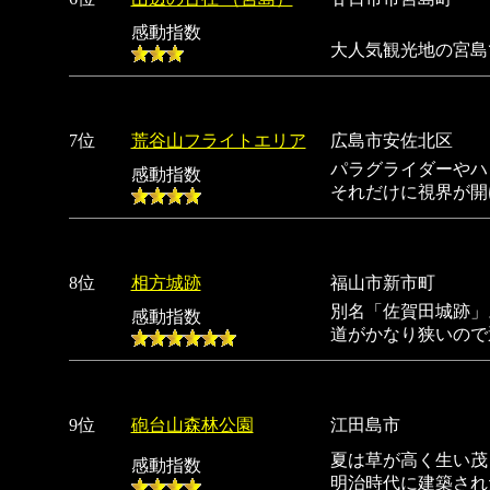
感動指数
大人気観光地の宮島
7位
荒谷山フライトエリア
広島市安佐北区
パラグライダーやハ
感動指数
それだけに視界が開
8位
相方城跡
福山市新市町
別名「佐賀田城跡」
感動指数
道がかなり狭いので
9位
砲台山森林公園
江田島市
夏は草が高く生い茂
感動指数
明治時代に建築され