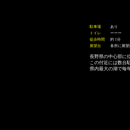
駐車場
あり
トイレ
ーーー
徒歩時間
約 1分
展望台
各所に展望
長野県の中心部に
この付近には数台
県内最大の湖で毎年