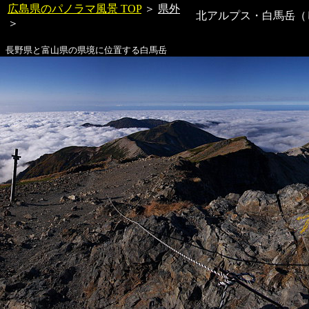
広島県のパノラマ風景 TOP
＞
県外
北アルプス・白馬岳（
＞
長野県と富山県の県境に位置する
白馬岳