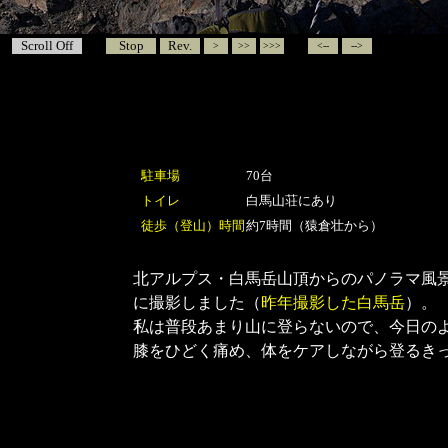
Scroll Off
Stop
Rev.
>
>>
>>>
<--
-->
駐車場
70台
トイレ
白馬山荘にあり
徒歩（登山）時間
約7時間（猿倉壮から）
北アルプス・白馬岳
山頂からのパノラマ風
に撮影しました（
昨年撮影した白馬岳
）。
私は普段あまり山に登らないので、今日のよ
膝をひどく痛め、体をケアしながら登るき