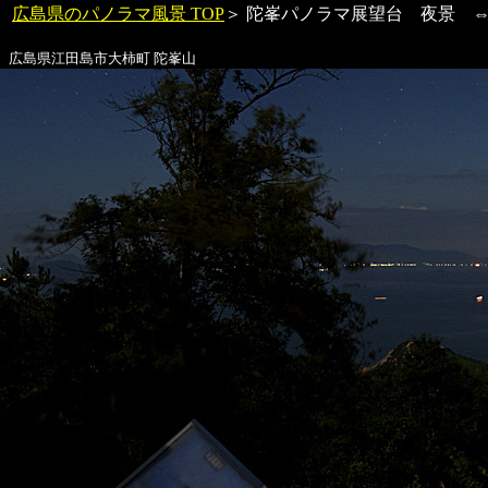
広島県のパノラマ風景 TOP
＞
陀峯パノラマ展望台
夜景 
広島県江田島市大柿町
陀峯山