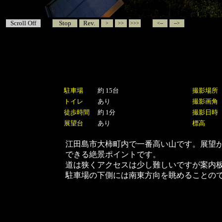
Scroll Off
Stop
Rev.
>
>>
>>>
<--
-->
駐車場
約 15台
撮影場所
トイレ
あり
撮影画角
徒歩時間
約 1分
撮影日時
展望台
あり
標高
江田島市大柿町内で一番高い山です。展望
できる絶景ポイントです。
道は狭くアクセスは少し難しいですが案内
駐車場の下側には南東方向を眺めることの