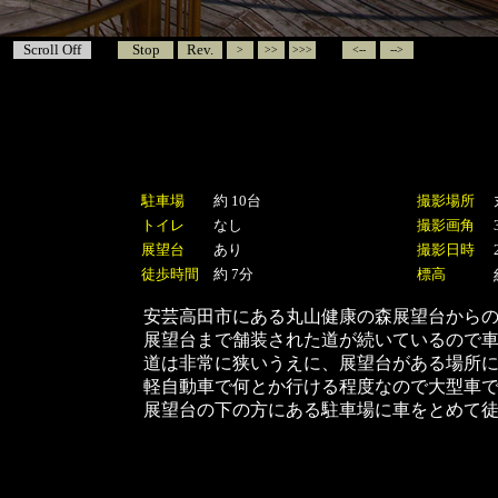
Scroll Off
Stop
Rev.
>
>>
>>>
<--
-->
駐車場
約 10台
撮影場所
トイレ
なし
撮影画角
展望台
あり
撮影日時
徒歩時間
約 7分
標高
安芸高田市にある丸山健康の森展望台から
展望台まで舗装された道が続いているので
道は非常に狭いうえに、展望台がある場所に
軽自動車で何とか行ける程度なので大型車
展望台の下の方にある駐車場に車をとめて