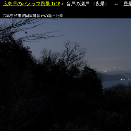
広島県のパノラマ風景 TOP
＞
音戸の瀬戸
（夜景） ⇔
昼
広島県呉市警固屋町
音戸の瀬戸
公園