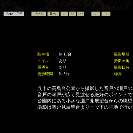
Scroll Off
Stop
Rev.
>
>>
>>>
<--
-->
駐車場
約 13台
撮影場所
トイレ
あり
撮影画角
展望台
あり
撮影日時
徒歩時間
約 5分
標高
呉市の高烏台公園から撮影した音戸の瀬戸の
音戸の瀬戸
が広く見渡せる絶好のポイントで
公園内にある小さな瀬戸見展望台からの眺望
撮影は瀬戸見展望台より一段下の平地で行い