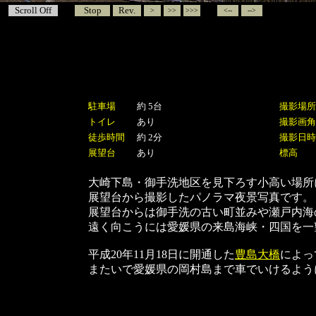
Scroll Off
Stop
Rev.
>
>>
>>>
<--
-->
駐車場
約 5台
撮影場所
トイレ
あり
撮影画角
徒歩時間
約 2分
撮影日時
展望台
あり
標高
大崎下島・御手洗地区を見下ろす小高い場所
展望台から撮影したパノラマ夜景写真です。
展望台からは御手洗の古い町並みや瀬戸内海
遠く向こうには愛媛県の来島海峡・四国を一
平成20年11月18日に開通した
豊島大橋
によっ
またいで愛媛県の岡村島まで車でいけるよう