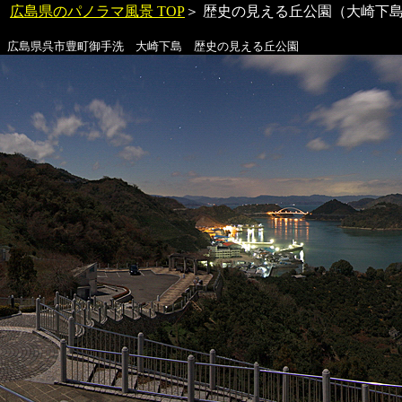
広島県のパノラマ風景 TOP
＞
歴史の見える丘公園
（大崎下
広島県呉市豊町御手洗 大崎下島
歴史の見える丘公園