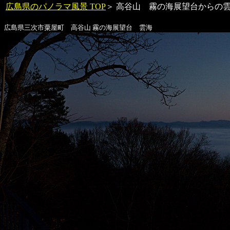
広島県のパノラマ風景 TOP
＞ 高谷山 霧の海展望台からの
広島県三次市粟屋町 高谷山 霧の海展望台
雲海