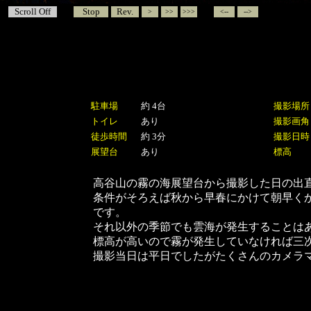
Scroll Off
Stop
Rev.
>
>>
>>>
<--
-->
駐車場
約 4台
撮影場所
トイレ
あり
撮影画角
徒歩時間
約 3分
撮影日時
展望台
あり
標高
高谷山の霧の海展望台から撮影した日の出
条件がそろえば秋から早春にかけて朝早く
です。
それ以外の季節でも雲海が発生することは
標高が高いので霧が発生していなければ三
撮影当日は平日でしたがたくさんのカメラ