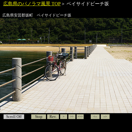
広島県のパノラマ風景 TOP
＞
ベイサイドビーチ坂
広島県安芸郡坂町
ベイサイドビーチ坂
Scroll Off
Stop
Rev.
>
>>
>>>
<--
-->