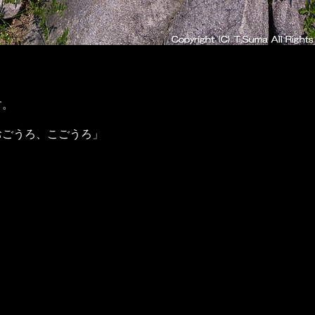
す。
おごうろ、こごうろ」