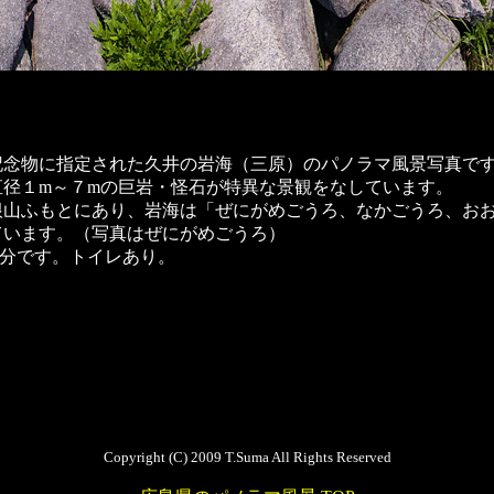
然記念物に指定された久井の岩海（三原）のパノラマ風景写真で
直径１m～７mの巨岩・怪石が特異な景観をなしています。
根山ふもとにあり、岩海は「ぜにがめごうろ、なかごうろ、お
ています。（写真はぜにがめごうろ）
4分です。トイレあり。
Copyright (C) 2009 T.Suma All Rights Reserved