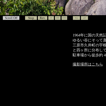
Scroll Off
Stop
Rev.
>
>>
>>>
<--
-->
1964年に国の天
ゆるい谷にそって
三原市久井町の宇
と四ヶ所に分布し
駐車場から徒歩約 
撮影場所はこちら