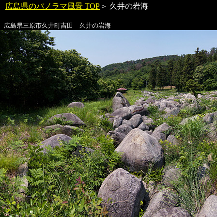
広島県のパノラマ風景 TOP
＞
久井の岩海
広島県三原市久井町吉田
久井の岩海