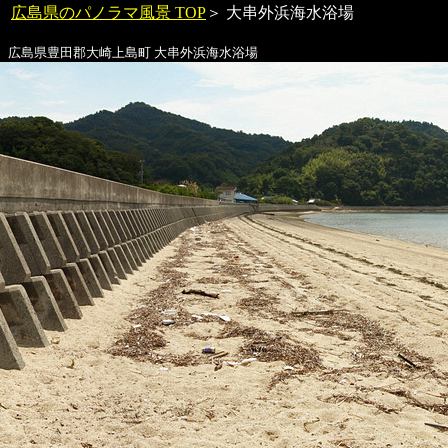
広島県のパノラマ風景 TOP
＞
大串外浜海水浴場
広島県豊田郡大崎上島町
大串外浜海水浴場