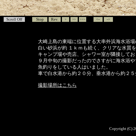
Scroll Off
Stop
Rev.
>
>>
>>>
<--
-->
大崎上島の東端に位置する大串外浜海水浴場
白い砂浜が約 １ｋｍも続く、クリアな水質
キャンプ場や売店、シャワー室が隣接してお
９月中旬の撮影だったのでさすがに海水浴や
魚釣りをしている人はいました。
車で白水港から約２０分、垂水港から約２５
撮影場所はこちら
Copyright (C) 2