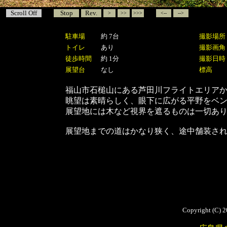
Scroll Off
Stop
Rev.
>
>>
>>>
<--
-->
駐車場
約 7台
撮影場所
トイレ
あり
撮影画角
徒歩時間
約 1分
撮影日時
展望台
なし
標高
福山市石槌山にある芦田川フライトエリア
眺望は素晴らしく、眼下に広がる平野をベ
展望地には木など視界を遮るものは一切あ
展望地までの道はかなり狭く、途中舗装さ
Copyright (C) 2