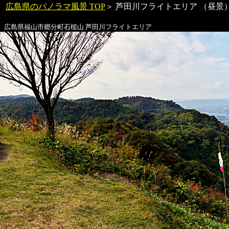
広島県のパノラマ風景 TOP
＞
芦田川
フライトエリア （昼
広島県福山市郷分町石槌山
芦田川
フライトエリア