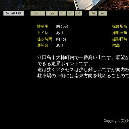
Scroll Off
Stop
Rev.
>
>>
>>>
<--
-->
駐車場
約 15台
撮影場所
トイレ
あり
撮影画角
徒歩時間
約 1分
撮影日時
展望台
あり
標高
江田島市大柿町内で一番高い山です。展望
できる絶景ポイントです。
道は狭くアクセスは少し難しいですが案内
駐車場の下側には南東方向を眺めることの
Copyright (C) 2