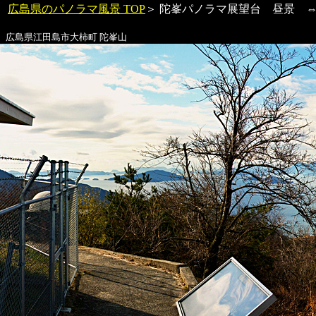
広島県のパノラマ風景 TOP
＞ 陀峯パノラマ展望台 昼景
広島県江田島市大柿町
陀峯山