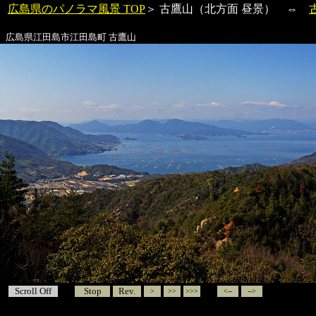
広島県のパノラマ風景 TOP
＞
古鷹山
（北方面 昼景） ⇔
広島県江田島市江田島町
古鷹山
Scroll Off
Stop
Rev.
>
>>
>>>
<--
-->