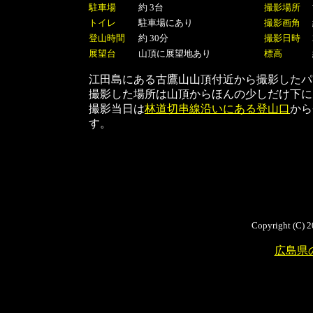
駐車場
約 3台
撮影場所
トイレ
駐車場にあり
撮影画角
登山時間
約 30分
撮影日時
展望台
山頂に展望地あり
標高
江田島にある古鷹山山頂付近から撮影したパ
撮影した場所は山頂からほんの少しだけ下に
撮影当日は
林道切串線沿いにある登山口
から
す。
Copyright (C) 2
広島県