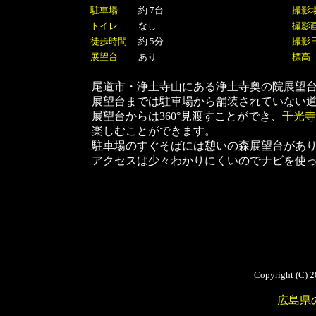
駐車場
約 7台
撮影
トイレ
なし
撮影
徒歩時間
約 5分
撮影
展望台
あり
標高
尾道市・浄土寺山にある浄土寺奥の院展望
展望台までは駐車場から舗装されていない道
展望台からは360°見渡すことができ、
千光寺
楽しむことができます。
駐車場のすぐそばには憩いの森展望台があ
アクセスは少々わかりにくいのでナビを使
Copyright (C) 2
広島県