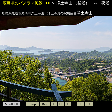
広島県のパノラマ風景 TOP
＞
浄土寺山
（昼景） ⇔
夜景
浄土寺山
広島県尾道市尾崎町
浄土寺山
浄土寺奥の院展望台
Scroll Off
Stop
Rev.
>
>>
>>>
<--
-->