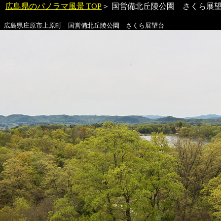
広島県のパノラマ風景 TOP
＞
国営備北丘陵公園 さくら展
広島県庄原市上原町
国営備北丘陵公園 さくら展望台