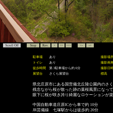
Scroll Off
Stop
Rev.
>
>>
>>>
<--
-->
駐車場
あり
撮影場
トイレ
あり
撮影画
徒歩時間
第 3駐車場から約 6分
撮影日
展望台
さくら展望台
標高
県北庄原市にある国営備北丘陵公園内のさ
残念ながら桜が散った跡の葉桜風景になっ
眼下に桜が咲き誇り綺麗なロケーションが
中国自動車道庄原ICから車で約 10分
JR芸備線 七塚駅からは徒歩約 20分