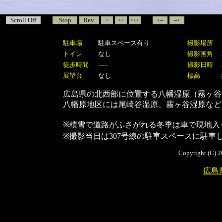
Scroll Off
Stop
Rev.
>
>>
>>>
<--
-->
駐車場
駐車スペース有り
撮影場所
トイレ
なし
撮影画角
徒歩時間
-----
撮影日時
展望台
なし
標高
広島県の北西部に位置する八幡湿原（霧ヶ谷
八幡原地区には
尾崎谷湿原、霧ヶ谷湿原など
※積雪で道路がふさがれる冬季は車で現地入
※撮影当日は307号線の駐車スペースに駐
Copyright (C) 2
広島