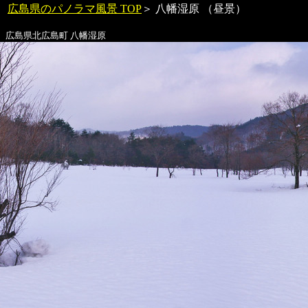
広島県のパノラマ風景 TOP
＞
八幡湿原
（昼景）
広島県北広島町
八幡湿原