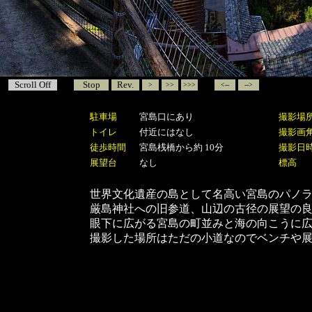
Scroll Off
Stop
Rev.
>
>>
>>>
<--
-->
駐車場
宮島口にあり
撮影場
トイレ
付近にはなし
撮影画
徒歩時間
宮島桟橋から約 10分
撮影日
展望台
なし
標高
世界文化遺産の島として名高い宮島のパノ
厳島神社への旧参道、山辺の古径の展望の
眼下に広がる宮島の町並みと海の向こうに
撮影した場所はただの小道なのでベンチや