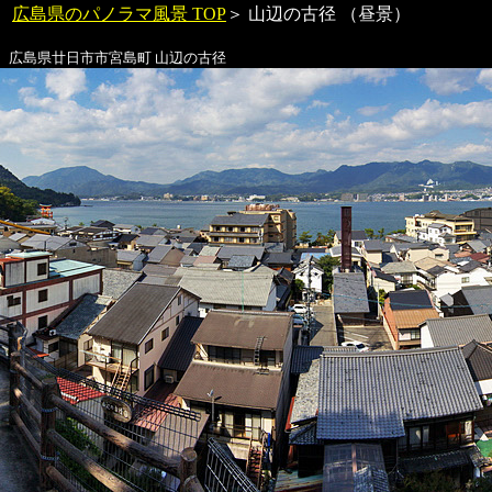
広島県のパノラマ風景 TOP
＞
山辺の古径
（昼景）
広島県廿日市市宮島町
山辺の古径