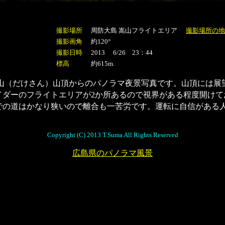
撮影場所
周防大島 嵩山フライトエリア
撮影場所の地
撮影画角
約120°
撮影日時
2013 6/26 23：44
標高
約615m
.
嵩山（だけさん）山頂からのパノラマ夜景写真です。山頂には展
イダーのフライトエリアが2か所あるので視界がある程度開けて
での道はかなり狭いので離合も一苦労です。運転に自信がある
。
Copyright (C) 2013 T.Suma All Rights Reserved
広島県のパノラマ風景