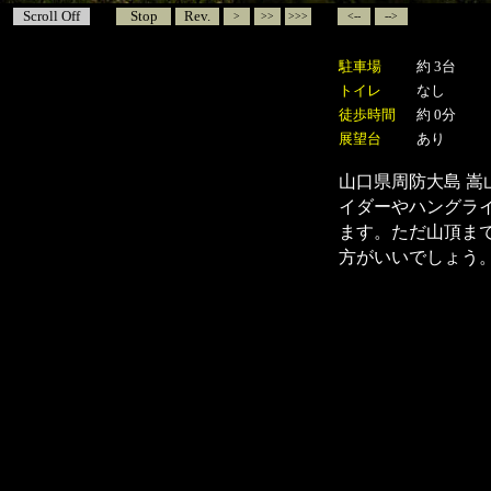
Scroll Off
Stop
Rev.
>
>>
>>>
<--
-->
駐車場
約 3台
トイレ
なし
徒歩時間
約 0分
展望台
あり
山口県周防大島 
イダーやハングラ
ます。ただ山頂ま
方がいいでしょう