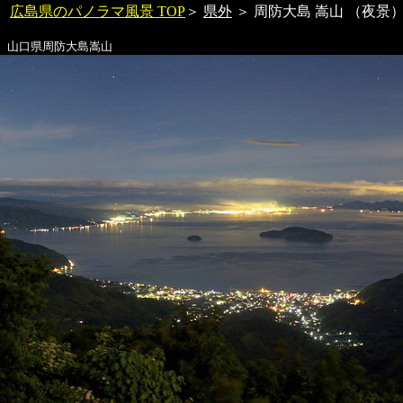
広島県のパノラマ風景 TOP
＞
県外
＞
周防大島 嵩山
（夜景
山口県
周防大島嵩山