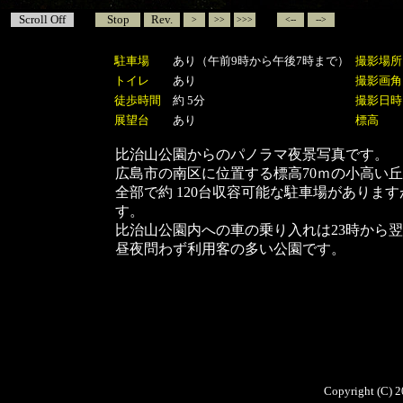
Scroll Off
Stop
Rev.
>
>>
>>>
<--
-->
駐車場
あり（午前9時から午後7時まで）
撮影場所
トイレ
あり
撮影画角
徒歩時間
約 5分
撮影日時
展望台
あり
標高
比治山公園からのパノラマ夜景写真です。
広島市の南区に位置する標高70ｍの小高い
全部で約 120台収容可能な駐車場がありま
す。
比治山公園内への車の乗り入れは23時から翌
昼夜問わず利用客の多い公園です。
Copyright (C) 2