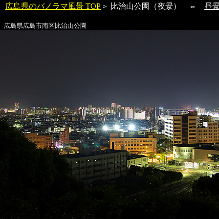
広島県のパノラマ風景 TOP
＞
比治山公園
（夜景） ⇔
昼
広島県広島市南区
比治山公園