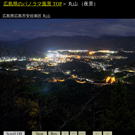
広島県のパノラマ風景 TOP
＞
丸山
（夜景）
広島県広島市安佐南区
丸山
Scroll Off
Stop
Rev.
>
>>
>>>
<--
-->