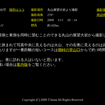
 3台可
場所はココ
撮影場所
丸山展望大岩より撮影
撮影
撮影画角
270°
周辺
撮影日時
2009 11/1 20：14
.
あり
標高
約 420m
西側と東側を同時に望むことのできる丸山の展望大岩から撮影
に挟まれて写真中央に見えるのは火山、その右奥に見えるのは
ありますが一番距離の短いコースは
畑峠の登山口
からで約 1時
ん。夜に訪れる人はいないと思います。
難い場合は
案内版
をご覧ください。
Copyright (C) 2009 T.Suma All Rights Reserved