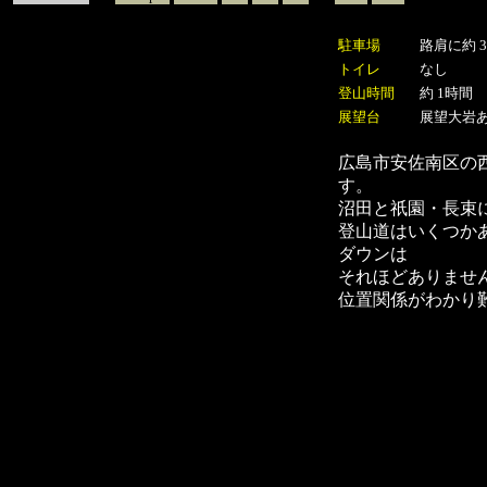
駐車場
路肩に約
トイレ
なし
登山時間
約 1時間
展望台
展望大岩
広島市安佐南区の
す。
沼田と祇園・長束
登山道はいくつか
ダウンは
それほどありませ
位置関係がわかり