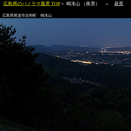
広島県のパノラマ風景 TOP
＞
鳴滝山
（夜景） ⇔
昼景
広島県尾道市吉和町
鳴滝山