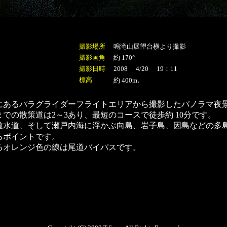
撮影場所
鳴滝山
展望台横より撮影
撮影画角
約 170°
撮影日時
2008 4/20 19：11
.
標高
約 400m
にあるパラグライダーフライトエリアから撮影したパノラマ夜
での散策道は2～3あり、最短のコースで徒歩約 10分です。
道水道、そして瀬戸内海に浮かぶ向島、岩子島、因島などの多
るポイントです。
るオレンジ色の線は尾道バイパスです。