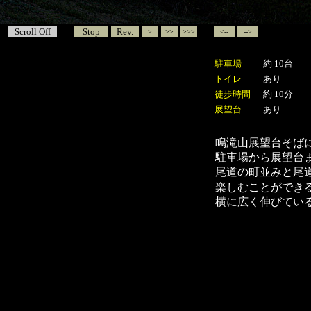
Scroll Off
Stop
Rev.
>
>>
>>>
<--
-->
駐車場
約 10台
トイレ
あり
徒歩時間
約 10分
展望台
あり
鳴滝山展望台そば
駐車場から展望台ま
尾道の町並みと尾
楽しむことができ
横に広く伸びてい