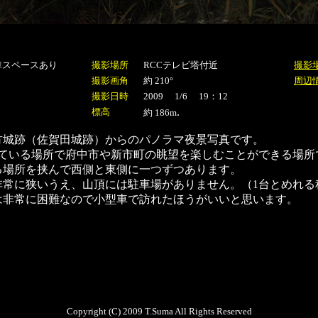
車スペースあり
撮影場所
RCCテレビ塔付近
撮影
撮影画角
約 210°
周辺
撮影日時
2009 1/6 19：12
.
標高
約 186m
方城跡（佐賀田城跡）からのパノラマ夜景写真です。
れている場所で府中市や新市町の眺望を楽しむことができる場所
る場所を挟んで西側と東側に一つずつあります。
非常に狭いうえ、山頂には駐車場がありません。（1台とめれる
は非常に困難なので小型車で訪れたほうがいいと思います。
Copyright (C) 2009 T.Suma All Rights Reserved