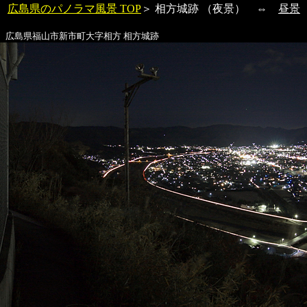
広島県のパノラマ風景 TOP
＞
相方城跡
（夜景） ⇔
昼景
広島県福山市新市町大字相方
相方城跡