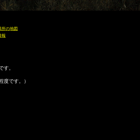
場所の地図
情報
です。
程度です。）