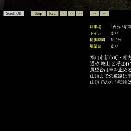
Scroll Off
Stop
Rev.
>
>>
>>>
<--
-->
駐車場
1台分の駐
トイレ
あり
徒歩時間
約 2分
展望台
あり
福山市新市町・相
通称 城山 と呼ば
展望台は車を止め
山頂までの道路は
山頂での方向転換