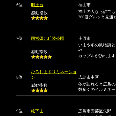
6位
明王台
福山市
福山の人なら誰でも
感動指数
360度グルッと見
7位
国営備北丘陵公園
庄原市
いまや冬の風物詩と
や
感動指数
カップルが訪れます
ひろしまドリミネーショ
8位
ン
広島市中区
冬が訪れると広島の
感動指数
数多くのイルミネー
9位
絵下山
広島市安芸区矢野