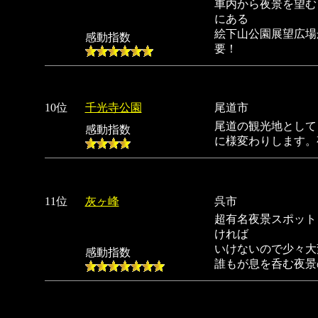
車内から夜景を望む
にある
絵下山公園展望広場
感動指数
要！
10位
千光寺公園
尾道市
尾道の観光地として
感動指数
に様変わりします。
11位
灰ヶ峰
呉市
超有名夜景スポット
ければ
いけないので少々大
感動指数
誰もが息を呑む夜景