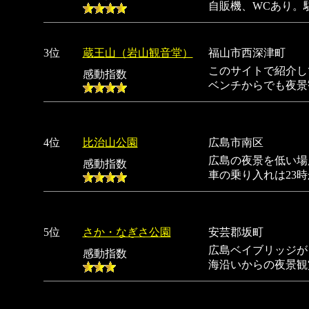
自販機、WCあり。
3位
蔵王山（岩山観音堂）
福山市西深津町
このサイトで紹介し
感動指数
ベンチからでも夜景
4位
比治山公園
広島市南区
広島の夜景を低い場
感動指数
車の乗り入れは23
5位
さか・なぎさ公園
安芸郡坂町
広島ベイブリッジが
感動指数
海沿いからの夜景観